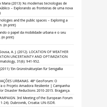
a Maria (2013) ‘As modernas tecnologias de
blico – Explorando as fronteiras de uma nova
)
ologies and the public spaces – Exploring a
 (in print)
ando o papel da mobilidade urbana e o seu
in print)
.; Sousa, A. J. (2012). LOCATION OF WEATHER
ATION UNCERTAINTY AND OPTIMIZATION
imatology, 31(6): 941-952.
011) ‘Ein Grünstrukturplan für Senigallia
NUNDAÇÕES URBANAS. 48º GeoForum: O
ara o Projeto Amadora Resiliente | Campanha
 for Disaster Reductions 2010-2015. Bragança.
AMPAIGN. 3rd Meeting of the European Forum
 1-24). Dubrovnik, Croatia: UN-ISDR.