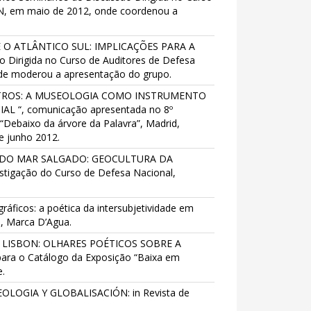
DN, em maio de 2012, onde coordenou a
IL E O ATLÂNTICO SUL: IMPLICAÇÕES PARA A
Dirigida no Curso de Auditores de Defesa
de moderou a apresentação do grupo.
NCONTROS: A MUSEOLOGIA COMO INSTRUMENTO
 “, comunicação apresentada no 8º
“Debaixo da árvore da Palavra”, Madrid,
e junho 2012.
NÇAS DO MAR SALGADO: GEOCULTURA DA
tigação do Curso de Defesa Nacional,
gráficos: a poética da intersubjetividade em
, Marca D’Agua.
ASTI LISBON: OLHARES POÉTICOS SOBRE A
ra o Catálogo da Exposição “Baixa em
.
SEOLOGIA Y GLOBALISACIÓN: in Revista de