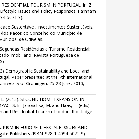
OF RESIDENTIAL TOURISM IN PORTUGAL. In: Z.
ifestyle Issues and Policy Responses. Farnham
094-5071-9).
 Cidade Sustentável, Investimentos Sustentáveis.
o dos Paços do Concelho do Município de
Municipal de Odivelas.
). Segundas Residências e Turismo Residencial:
do Imobiliário, Revista Portuguesa de
S)
13) Demographic Sustainability and Local and
gal. Paper presented at the 7th International
niversity of Groningen, 25-28 June, 2013,
osta, L. (2013). SECOND HOME EXPANSION IN
TS. In: Janoschka, M. and Haas, H. (eds.)
ion and Residential Tourism. London: Routledge
OURISM IN EUROPE: LIFESTYLE ISSUES AND
te Publishers (ISBN: 978-1-4094-5071-9).