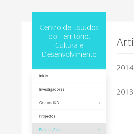
Centro de Estudos
do Território,
Art
Cultura e
Desenvolvimento
2014
Início
Investigadores
2013
Grupos I&D
Projectos
Publicações