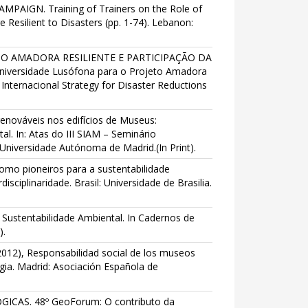
MPAIGN. Training of Trainers on the Role of
Resilient to Disasters (pp. 1-74). Lebanon:
ROJETO AMADORA RESILIENTE E PARTICIPAÇÃO DA
niversidade Lusófona para o Projeto Amadora
Internacional Strategy for Disaster Reductions
renováveis nos edifícios de Museus:
l. In: Atas do III SIAM – Seminário
Universidade Autónoma de Madrid.(In Print).
omo pioneiros para a sustentabilidade
isciplinaridade. Brasil: Universidade de Brasilia.
Sustentabilidade Ambiental. In Cadernos de
).
2012), Responsabilidad social de los museos
ia. Madrid: Asociación Española de
GICAS. 48º GeoForum: O contributo da