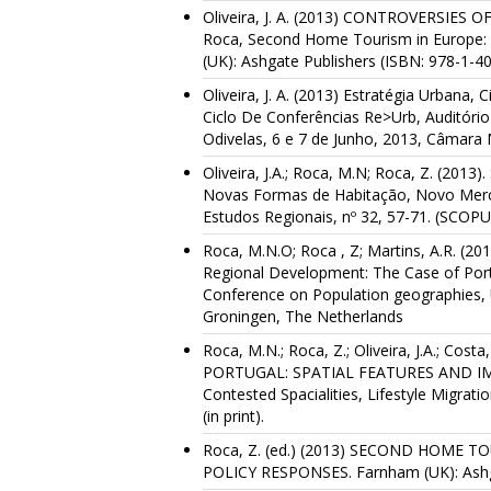
Oliveira, J. A. (2013) CONTROVERSIES 
Roca, Second Home Tourism in Europe: L
(UK): Ashgate Publishers (ISBN: 978-1-4
Oliveira, J. A. (2013) Estratégia Urbana,
Ciclo De Conferências Re>Urb, Auditóri
Odivelas, 6 e 7 de Junho, 2013, Câmara 
Oliveira, J.A.; Roca, M.N; Roca, Z. (2013
Novas Formas de Habitação, Novo Merca
Estudos Regionais, nº 32, 57-71. (SCOPU
Roca, M.N.O; Roca , Z; Martins, A.R. (20
Regional Development: The Case of Portu
Conference on Population geographies, U
Groningen, The Netherlands
Roca, M.N.; Roca, Z.; Oliveira, J.A.; C
PORTUGAL: SPATIAL FEATURES AND IMPAC
Contested Spacialities, Lifestyle Migrat
(in print).
Roca, Z. (ed.) (2013) SECOND HOME T
POLICY RESPONSES. Farnham (UK): Ashga