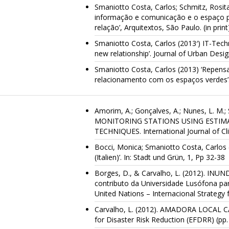
Smaniotto Costa, Carlos; Schmitz, Rosit
informação e comunicação e o espaço pú
relação’, Arquitextos, São Paulo. (in print
Smaniotto Costa, Carlos (2013′) IT-Techn
new relationship’. Journal of Urban Design.
Smaniotto Costa, Carlos (2013) ‘Repens
relacionamento com os espaços verdes’. (
Amorim, A.; Gonçalves, A.; Nunes, L. M
MONITORING STATIONS USING ESTIM
TECHNIQUES. International Journal of Cl
Bocci, Monica; Smaniotto Costa, Carlos (2
(Italien)’. In: Stadt und Grün, 1, Pp 32-38
Borges, D., & Carvalho, L. (2012). I
contributo da Universidade Lusófona p
United Nations – Internacional Strategy
Carvalho, L. (2012). AMADORA LOCAL C
for Disaster Risk Reduction (EFDRR) (pp.