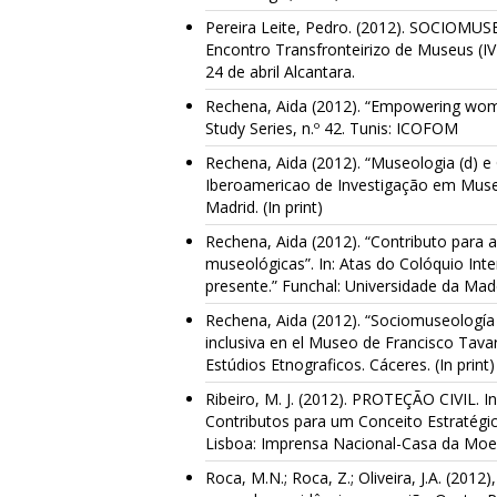
Pereira Leite, Pedro. (2012). SOCIOMU
Encontro Transfronteirizo de Museus (IV 
24 de abril Alcantara.
Rechena, Aida (2012). “Empowering wom
Study Series, n.º 42. Tunis: ICOFOM
Rechena, Aida (2012). “Museologia (d) e 
Iberoamericao de Investigação em Muse
Madrid. (In print)
Rechena, Aida (2012). “Contributo para 
museológicas”. In: Atas do Colóquio Int
presente.” Funchal: Universidade da Madei
Rechena, Aida (2012). “Sociomuseología
inclusiva en el Museo de Francisco Tavar
Estúdios Etnograficos. Cáceres. (In print)
Ribeiro, M. J. (2012). PROTEÇÃO CIVIL. In A
Contributos para um Conceito Estratégic
Lisboa: Imprensa Nacional-Casa da Moed
Roca, M.N.; Roca, Z.; Oliveira, J.A. (2012),