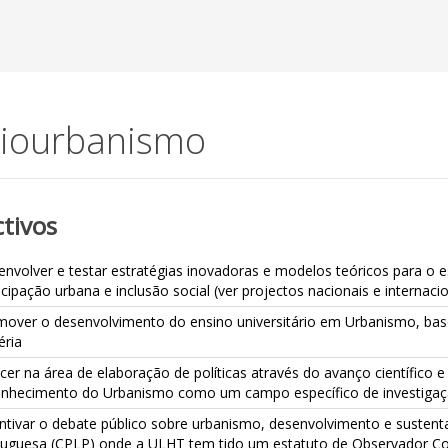
iourbanismo
tivos
nvolver e testar estratégias inovadoras e modelos teóricos para o 
icipação urbana e inclusão social (ver projectos nacionais e internaci
mover o desenvolvimento do ensino universitário em Urbanismo, bas
éria
cer na área de elaboração de políticas através do avanço científic
nhecimento do Urbanismo como um campo específico de investigação c
ntivar o debate público sobre urbanismo, desenvolvimento e susten
tuguesa (CPLP) onde a ULHT tem tido um estatuto de Observador Co