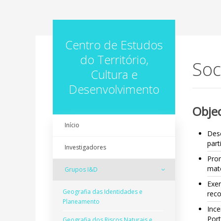
Centro de Estudos
do Território,
Soc
Cultura e
Desenvolvimento
Objec
Início
Dese
part
Investigadores
Pro
mat
Grupos I&D
Exer
Geografia das Identidades e
reco
Planeamento
Ince
Por
Geografia dos Riscos Naturais e