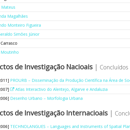
 Mateus
nda Magalhães
do Monteiro Figueira
eraldo Simões Júnior
 Carrasco
 Moutinho
ctos de Investigação Nacioais
|
Concluídos
2011]
PROURB – Disseminação da Produção Científica na Área de S
2007]
Atlas Interactivo do Alentejo, Algarve e Andaluzia
2006]
Desenho Urbano – Morfologia Urbana
ctos de Investigação Internacioais
|
Concl
2006]
TECHNOLANGUES – Languages and Instruments of Spatial Pla