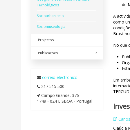
de M
Tecnológicos
Sociourbanismo
A activi
como uma
Sociomuseologia
condiçõe
Brasil n
Projectos
No que d
Publicações
Publ
Orga
Esta
correio electrónico
Em ambas
internac
217 515 500
TERCUD 
Campo Grande, 376
1749 -­ 024 LISBOA - Portugal
Inve
Carlos
Claúdia 