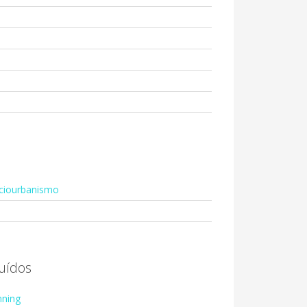
ociourbanismo
uídos
nning